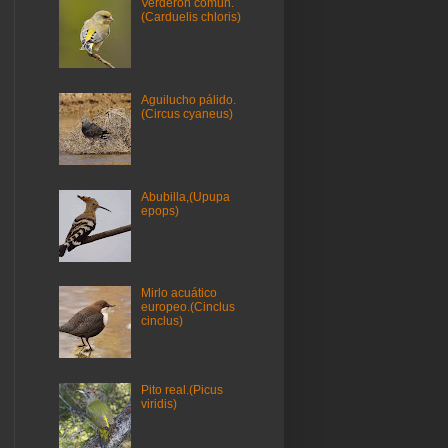
Verderón común.
(Carduelis chloris)
Aguilucho pálido.
(Circus cyaneus)
Abubilla,(Upupa
epops)
Mirlo acuático
europeo.(Cinclus
cinclus)
Pito real.(Picus
viridis)