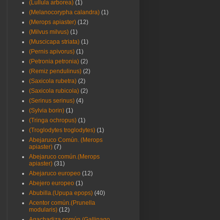
(Lullula arborea)
(1)
(Melanocorypha calandra)
(1)
(Merops apiaster)
(12)
(Milvus milvus)
(1)
(Muscicapa striata)
(1)
(Pernis apivorus)
(1)
(Petronia petronia)
(2)
(Remiz pendulinus)
(2)
(Saxicola rubetra)
(2)
(Saxicola rubicola)
(2)
(Serinus serinus)
(4)
(Sylvia borin)
(1)
(Tringa ochropus)
(1)
(Troglodytes troglodytes)
(1)
Abejaruco Común. (Merops
apiaster)
(7)
Abejaruco común.(Merops
apiaster)
(31)
Abejaruco europeo
(12)
Abejero europeo
(1)
Abubilla.(Upupa epops)
(40)
Acentor común.(Prunella
modularis)
(12)
Agachadiza común.(Gallinago