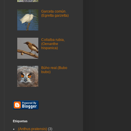
Garceta común.
(Egretta garzetta)
Collalba rubia,
(Oenanthe
hispanica)
Búho real.(Bubo
bubo)
Etiquetas
.(Anthus pratensis)
(3)