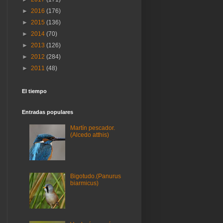
►
2016
(176)
►
2015
(136)
►
2014
(70)
►
2013
(126)
►
2012
(284)
►
2011
(48)
El tiempo
Entradas populares
Martín pescador.
(Alcedo atthis)
Bigotudo.(Panurus
biarmicus)