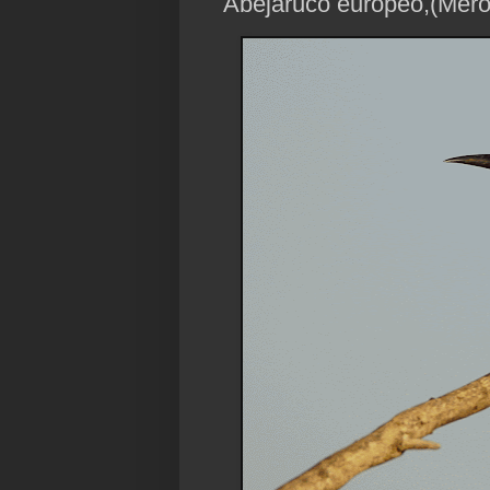
Abejaruco europeo,(Mero