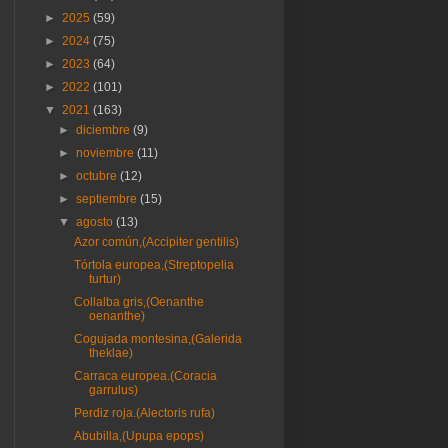
►
2025
(59)
►
2024
(75)
►
2023
(64)
►
2022
(101)
▼
2021
(163)
►
diciembre
(9)
►
noviembre
(11)
►
octubre
(12)
►
septiembre
(15)
▼
agosto
(13)
Azor común,(Accipiter gentilis)
Tórtola europea,(Streptopelia
turtur)
Collalba gris,(Oenanthe
oenanthe)
Cogujada montesina,(Galerida
theklae)
Carraca europea.(Coracia
garrulus)
Perdiz roja.(Alectoris rufa)
Abubilla,(Upupa epops)