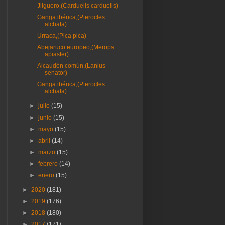
Jilguero,(Carduelis carduelis)
Ganga ibérica,(Pterocles
alchata)
Urraca,(Pica pica)
Abejaruco europeo,(Merops
apiaster)
Alcaudón común,(Lanius
senator)
Ganga ibérica,(Pterocles
alchata)
►
julio
(15)
►
junio
(15)
►
mayo
(15)
►
abril
(14)
►
marzo
(15)
►
febrero
(14)
►
enero
(15)
►
2020
(181)
►
2019
(176)
►
2018
(180)
►
2017
(171)