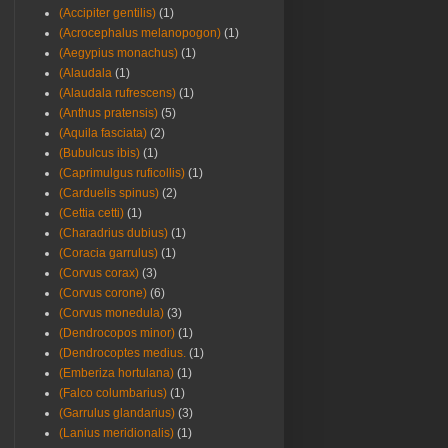
(Accipiter gentilis)
(1)
(Acrocephalus melanopogon)
(1)
(Aegypius monachus)
(1)
(Alaudala
(1)
(Alaudala rufrescens)
(1)
(Anthus pratensis)
(5)
(Aquila fasciata)
(2)
(Bubulcus ibis)
(1)
(Caprimulgus ruficollis)
(1)
(Carduelis spinus)
(2)
(Cettia cetti)
(1)
(Charadrius dubius)
(1)
(Coracia garrulus)
(1)
(Corvus corax)
(3)
(Corvus corone)
(6)
(Corvus monedula)
(3)
(Dendrocopos minor)
(1)
(Dendrocoptes medius.
(1)
(Emberiza hortulana)
(1)
(Falco columbarius)
(1)
(Garrulus glandarius)
(3)
(Lanius meridionalis)
(1)