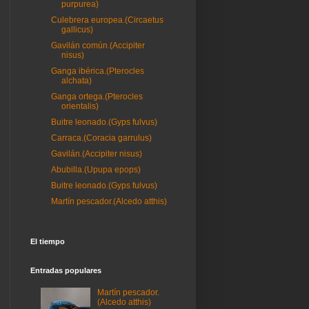
purpurea)
Culebrera europea.(Circaetus
gallicus)
Gavilán común.(Accipiter
nisus)
Ganga ibérica.(Pterocles
alchata)
Ganga ortega.(Pterocles
orientalis)
Buitre leonado.(Gyps fulvus)
Carraca.(Coracia garrulus)
Gavilán.(Accipiter nisus)
Abubilla.(Upupa epops)
Buitre leonado.(Gyps fulvus)
Martín pescador.(Alcedo atthis)
El tiempo
Entradas populares
Martín pescador.
(Alcedo atthis)