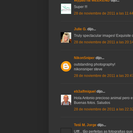
Wypad na WEEKEND
dijo...
Super !!!
28 de noviembre de 2011 a las 11:4
Julie G.
dijo...
Truly spectacular images! Exquisite d
28 de noviembre de 2011 a las 20:1
NikonSniper
dijo...
outstanding photography!
nikonsniper steve
28 de noviembre de 2011 a las 20:4
eb3alfmiguel
dijo...
Hola Antonio precioso animal pero es 
Buenas fotos. Saludos
28 de noviembre de 2011 a las 22:3
Teté M. Jorge
dijo...
Ufff... tão perfeitas as fotografias