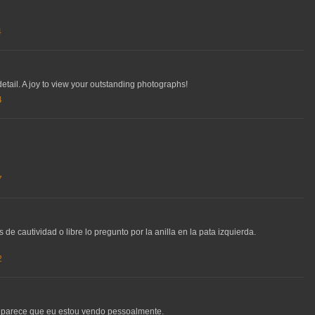
4
etail. A joy to view your outstanding photographs!
4
7
de cautividad o libre lo pregunto por la anilla en la pata izquierda.
2
 que parece que eu estou vendo pessoalmente.