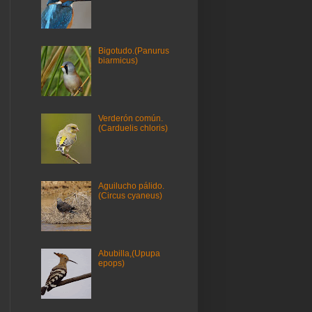
Bigotudo.(Panurus
biarmicus)
Verderón común.
(Carduelis chloris)
Aguilucho pálido.
(Circus cyaneus)
Abubilla,(Upupa
epops)