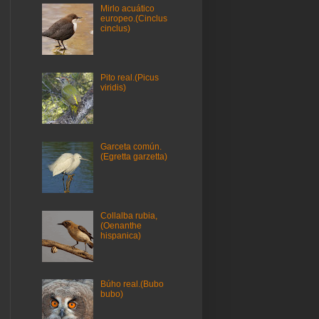
Mirlo acuático
europeo.(Cinclus
cinclus)
Pito real.(Picus
viridis)
Garceta común.
(Egretta garzetta)
Collalba rubia,
(Oenanthe
hispanica)
Búho real.(Bubo
bubo)