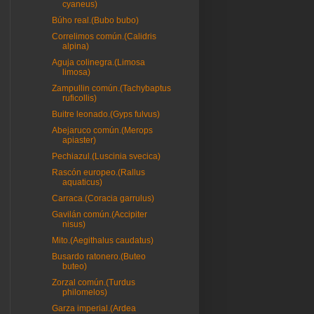
cyaneus)
Búho real.(Bubo bubo)
Correlimos común.(Calidris
alpina)
Aguja colinegra.(Limosa
limosa)
Zampullin común.(Tachybaptus
ruficollis)
Buitre leonado.(Gyps fulvus)
Abejaruco común.(Merops
apiaster)
Pechiazul.(Luscinia svecica)
Rascón europeo.(Rallus
aquaticus)
Carraca.(Coracia garrulus)
Gavilán común.(Accipiter
nisus)
Mito.(Aegithalus caudatus)
Busardo ratonero.(Buteo
buteo)
Zorzal común.(Turdus
philomelos)
Garza imperial.(Ardea