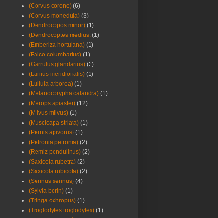
(Corvus corone)
(6)
(Corvus monedula)
(3)
(Dendrocopos minor)
(1)
(Dendrocoptes medius.
(1)
(Emberiza hortulana)
(1)
(Falco columbarius)
(1)
(Garrulus glandarius)
(3)
(Lanius meridionalis)
(1)
(Lullula arborea)
(1)
(Melanocorypha calandra)
(1)
(Merops apiaster)
(12)
(Milvus milvus)
(1)
(Muscicapa striata)
(1)
(Pernis apivorus)
(1)
(Petronia petronia)
(2)
(Remiz pendulinus)
(2)
(Saxicola rubetra)
(2)
(Saxicola rubicola)
(2)
(Serinus serinus)
(4)
(Sylvia borin)
(1)
(Tringa ochropus)
(1)
(Troglodytes troglodytes)
(1)